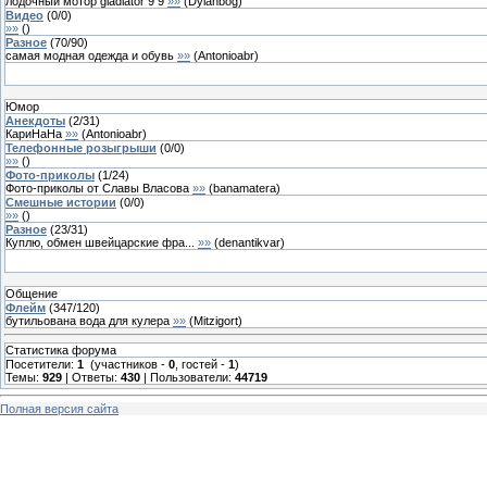
лодочный мотор gladiator 9 9
»»
(
Dylanbog
)
Видео
(
0
/
0
)
»»
(
)
Разное
(
70
/
90
)
самая модная одежда и обувь
»»
(
Antonioabr
)
Юмор
Анекдоты
(
2
/
31
)
КариНаНа
»»
(
Antonioabr
)
Телефонные розыгрыши
(
0
/
0
)
»»
(
)
Фото-приколы
(
1
/
24
)
Фото-приколы от Славы Власова
»»
(
banamatera
)
Смешные истории
(
0
/
0
)
»»
(
)
Разное
(
23
/
31
)
Куплю, обмен швейцарские фра...
»»
(
denantikvar
)
Общение
Флейм
(
347
/
120
)
бутильована вода для кулера
»»
(
Mitzigort
)
Статистика форума
Посетители:
1
(участников -
0
, гостей -
1
)
Темы:
929
| Ответы:
430
| Пользователи:
44719
Полная версия сайта