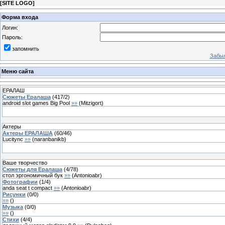
[
SITE LOGO
]
Форма входа
Логин:
Пароль:
запомнить
Забыл
Меню сайта
ЕРАЛАШ
Сюжеты Ералаша
(
417
/
2
)
android slot games Big Pool
»»
(
Mitzigort
)
Актеры
Актеры ЕРАЛАША
(
60
/
46
)
Lucitync
»»
(
naranbanikb
)
Ваше творчество
Сюжеты для Ералаша
(
4
/
78
)
стол эргономичный бук
»»
(
Antonioabr
)
Фотографии
(
1
/
4
)
anda seat t compact
»»
(
Antonioabr
)
Рисунки
(
0
/
0
)
»»
(
)
Музыка
(
0
/
0
)
»»
(
)
Стихи
(
4
/
4
)